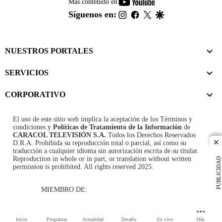
youtube-
Más contenido en
footer
instagram
facebook
twitter
google
Síguenos en:
NUESTROS PORTALES
SERVICIOS
CORPORATIVO
El uso de este sitio web implica la aceptación de los
Términos y
condiciones
y
Políticas de Tratamiento de la Información
de
CARACOL TELEVISIÓN S.A.
Todos los Derechos Reservados
D.R.A. Prohibida su reproducción total o parcial, así como su
cl
traducción a cualquier idioma sin autorización escrita de su titular.
Reproduction in whole or in part, or translation without written
PUBLICIDAD
permission is prohibited. All rights reserved 2025.
MIEMBRO DE:
Inicio
Programas
Actualidad
Desafío
En vivo
Más