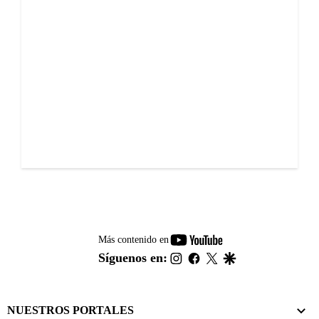
youtube-
Más contenido en
footer
instagram
facebook
twitter
google
Síguenos en:
NUESTROS PORTALES