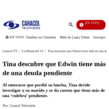
PUBLICIDAD
EN VIVO
Noticias Caracol
Enviar
búsqueda
🔴 EN VIVO: Temblor en Colombia
Bebé de Laura Tobón
Inscripcion
Caracol TV
/
La Mamá del 10
/
Tina descubre que Edwin tiene más de una de
Tina descubre que Edwin tiene más
de una deuda pendiente
Al enterarse que perdió su lancha, Tina decide
investigar a su marido y se da cuenta que tiene más de
una ‘culebra’ pendiente.
Por:
Caracol Televisión