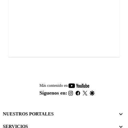
youtube-
Más contenido en
footer
instagram
facebook
twitter
google
Síguenos en:
NUESTROS PORTALES
SERVICIOS