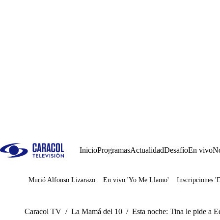
Inicio
Programas
Actualidad
Desafío
En vivo
No
Murió Alfonso Lizarazo
En vivo 'Yo Me Llamo'
Inscripciones '
Juegos
Caracol TV
/
La Mamá del 10
/
Esta noche: Tina le pide a 