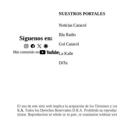
NUESTROS PORTALES
Noticias Caracol
Blu Radio
Síguenos en:
Gol Caracol
instagram
facebook
twitter
google
youtube-
Más contenido en
La Kalle
footer
DiTu
El uso de este sitio web implica la aceptación de los
Términos y co
S.A.
Todos los Derechos Reservados D.R.A. Prohibida su reproducció
titular. Reproduction in whole or in part, or translation without wri