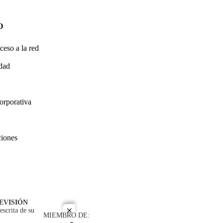
O
ceso a la red
idad
orporativa
ciones
EVISIÓN
escrita de su
close
MIEMBRO DE: