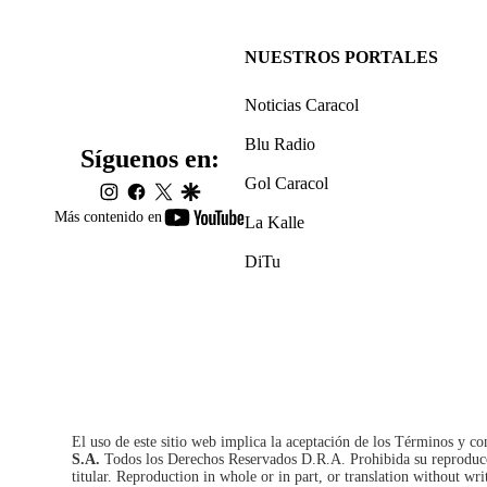
NUESTROS PORTALES
Noticias Caracol
Blu Radio
Síguenos en:
Gol Caracol
instagram
facebook
twitter
google
youtube-
Más contenido en
La Kalle
footer
DiTu
El uso de este sitio web implica la aceptación de los
Términos y co
S.A.
Todos los Derechos Reservados D.R.A. Prohibida su reproducció
titular. Reproduction in whole or in part, or translation without wri