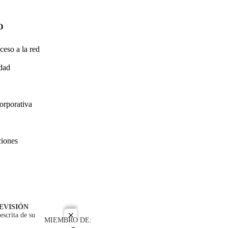
O
ceso a la red
idad
orporativa
ciones
EVISIÓN
escrita de su
close
MIEMBRO DE: