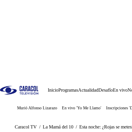
Inicio
Programas
Actualidad
Desafío
En vivo
No
Murió Alfonso Lizarazo
En vivo 'Yo Me Llamo'
Inscripciones '
Juegos
Caracol TV
/
La Mamá del 10
/
Esta noche: ¿Rojas se meter