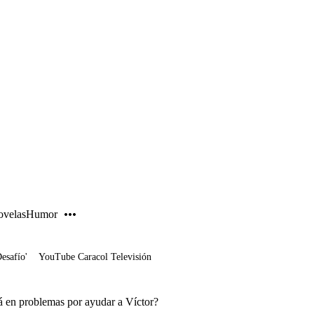
PUBLICIDAD
velas
Humor
Desafío'
YouTube Caracol Televisión
á en problemas por ayudar a Víctor?