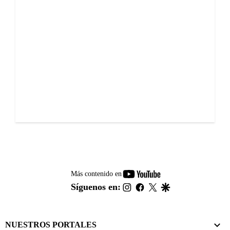
youtube-
Más contenido en
footer
instagram
facebook
twitter
google
Síguenos en:
NUESTROS PORTALES