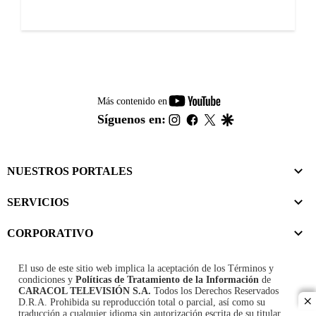
youtube-
Más contenido en
footer
instagram
facebook
twitter
google
Síguenos en:
NUESTROS PORTALES
SERVICIOS
CORPORATIVO
El uso de este sitio web implica la aceptación de los
Términos y
condiciones
y
Políticas de Tratamiento de la Información
de
CARACOL TELEVISIÓN S.A.
Todos los Derechos Reservados
D.R.A. Prohibida su reproducción total o parcial, así como su
cl
traducción a cualquier idioma sin autorización escrita de su titular.