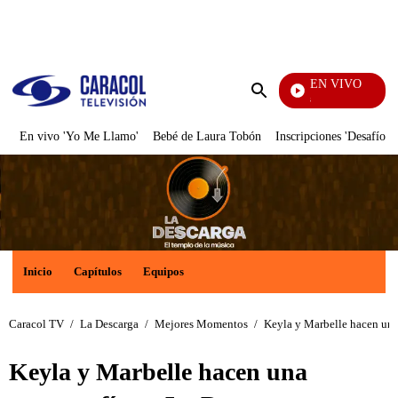
PUBLICIDAD
EN VIVO
También Caerás
Enviar
búsqueda
En vivo 'Yo Me Llamo'
Bebé de Laura Tobón
Inscripciones 'Desafío'
Inicio
Capítulos
Equipos
Caracol TV
/
La Descarga
/
Mejores Momentos
/
Keyla y Marbelle hacen una 
Keyla y Marbelle hacen una