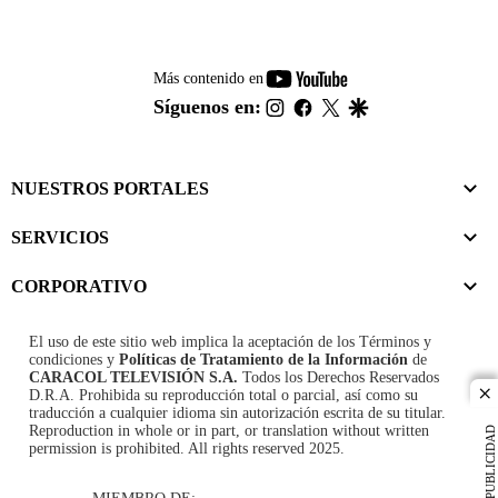
youtube-
Más contenido en
footer
instagram
facebook
twitter
google
Síguenos en:
NUESTROS PORTALES
SERVICIOS
CORPORATIVO
El uso de este sitio web implica la aceptación de los
Términos y
condiciones
y
Políticas de Tratamiento de la Información
de
CARACOL TELEVISIÓN S.A.
Todos los Derechos Reservados
D.R.A. Prohibida su reproducción total o parcial, así como su
cl
traducción a cualquier idioma sin autorización escrita de su titular.
Reproduction in whole or in part, or translation without written
PUBLICIDAD
permission is prohibited. All rights reserved 2025.