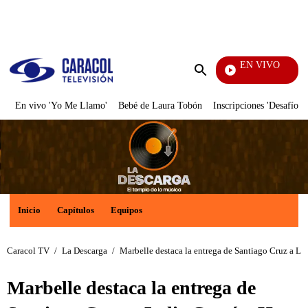
PUBLICIDAD
EN VIVO
Día A D
Enviar
búsqueda
En vivo 'Yo Me Llamo'
Bebé de Laura Tobón
Inscripciones 'Desafío'
Inicio
Capítulos
Equipos
Caracol TV
/
La Descarga
/
Marbelle destaca la entrega de Santiago Cruz a La
Marbelle destaca la entrega de