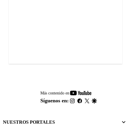
youtube-
Más contenido en
footer
instagram
facebook
twitter
google
Síguenos en:
NUESTROS PORTALES