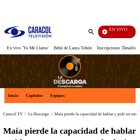
PUBLICIDAD
EN VIVO
Santa Misa
Enviar
búsqueda
En vivo 'Yo Me Llamo'
Bebé de Laura Tobón
Inscripciones 'Desafío'
Inicio
Capítulos
Equipos
Caracol TV
/
La Descarga
/
Maía pierde la capacidad de hablar y pide un mome
Maía pierde la capacidad de hablar