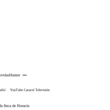
PUBLICIDAD
velas
Humor
afío'
YouTube Caracol Televisión
 la finca de Horacio