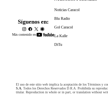
Noticias Caracol
Blu Radio
Síguenos en:
Gol Caracol
instagram
facebook
twitter
google
youtube-
Más contenido en
La Kalle
footer
DiTu
El uso de este sitio web implica la aceptación de los
Términos y co
S.A.
Todos los Derechos Reservados D.R.A. Prohibida su reproducció
titular. Reproduction in whole or in part, or translation without wri