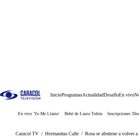
Inicio
Programas
Actualidad
Desafío
En vivo
No
En vivo 'Yo Me Llamo'
Bebé de Laura Tobón
Inscripciones 'Des
Juegos
Caracol TV
/
Hermanitas Calle
/
Rosa se abstiene a volver a