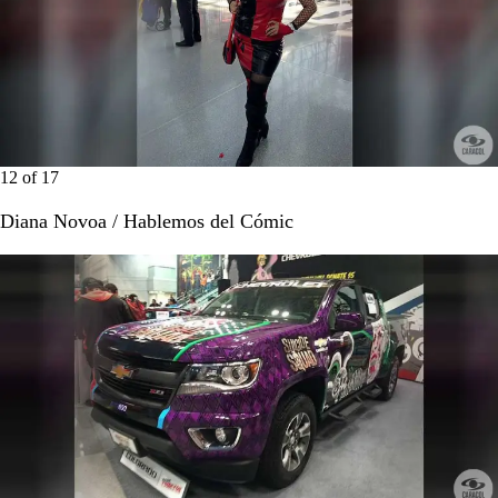
12
of
17
Diana Novoa / Hablemos del Cómic