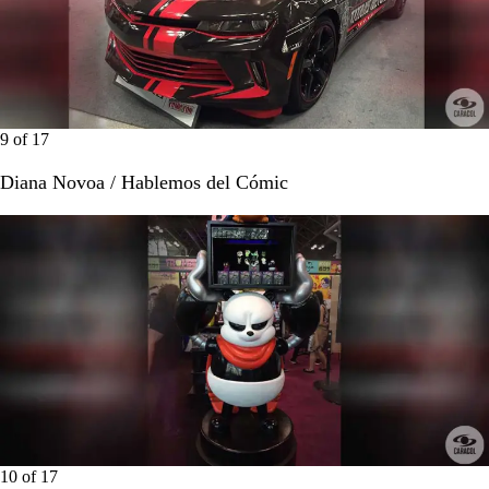
9
of
17
Diana Novoa / Hablemos del Cómic
10
of
17