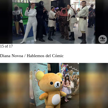
15
of
17
Diana Novoa / Hablemos del Cómic