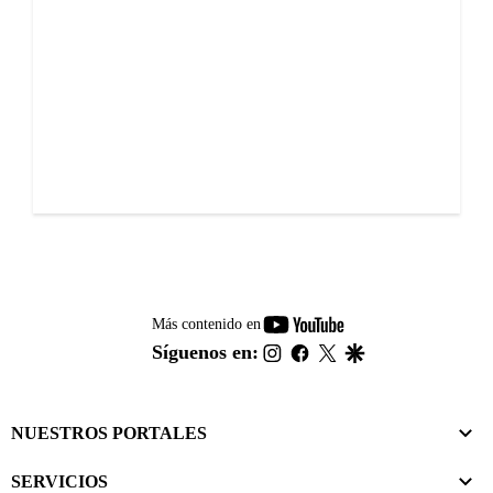
youtube-
Más contenido en
footer
instagram
facebook
twitter
google
Síguenos en:
NUESTROS PORTALES
SERVICIOS