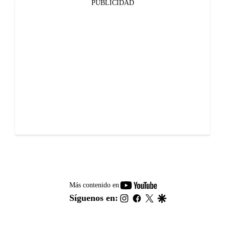
PUBLICIDAD
youtube-
Más contenido en
footer
instagram
facebook
twitter
google
Síguenos en: