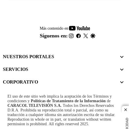
youtube-
Más contenido en
footer
instagram
facebook
twitter
google
Síguenos en:
NUESTROS PORTALES
SERVICIOS
CORPORATIVO
El uso de este sitio web implica la aceptación de los
Términos y
condiciones
y
Políticas de Tratamiento de la Información
de
CARACOL TELEVISIÓN S.A.
Todos los Derechos Reservados
D.R.A. Prohibida su reproducción total o parcial, así como su
cl
traducción a cualquier idioma sin autorización escrita de su titular.
Reproduction in whole or in part, or translation without written
PUBLICIDAD
permission is prohibited. All rights reserved 2025.