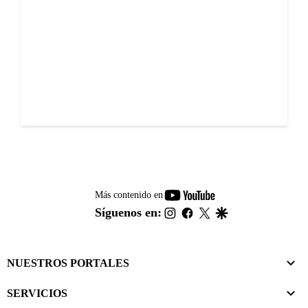
youtube-
Más contenido en
footer
instagram
facebook
twitter
google
Síguenos en:
NUESTROS PORTALES
SERVICIOS