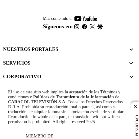
youtube-
Más contenido en
footer
instagram
facebook
twitter
google
Síguenos en:
NUESTROS PORTALES
SERVICIOS
CORPORATIVO
El uso de este sitio web implica la aceptación de los
Términos y
condiciones
y
Políticas de Tratamiento de la Información
de
CARACOL TELEVISIÓN S.A.
Todos los Derechos Reservados
D.R.A. Prohibida su reproducción total o parcial, así como su
cl
traducción a cualquier idioma sin autorización escrita de su titular.
Reproduction in whole or in part, or translation without written
PUBLICIDAD
permission is prohibited. All rights reserved 2025.
MIEMBRO DE: