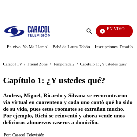
PUBLICIDAD
EN VIVO
Noticias Caracol
Enviar
búsqueda
En vivo 'Yo Me Llamo'
Bebé de Laura Tobón
Inscripciones 'Desafío'
Caracol TV
/
Friend Zone
/
Temporada 2
/
Capítulo 1: ¿Y ustedes qué?
Capítulo 1: ¿Y ustedes qué?
Andrea, Miguel, Ricardo y Silvana se reencontraron
vía virtual en cuarentena y cada uno contó qué ha sido
de su vida, pues estos roomates se extrañan mucho.
Por ejemplo, Richi se reinventó y ahora vende unos
deliciosos almuerzos caseros a domicilio.
Por:
Caracol Televisión