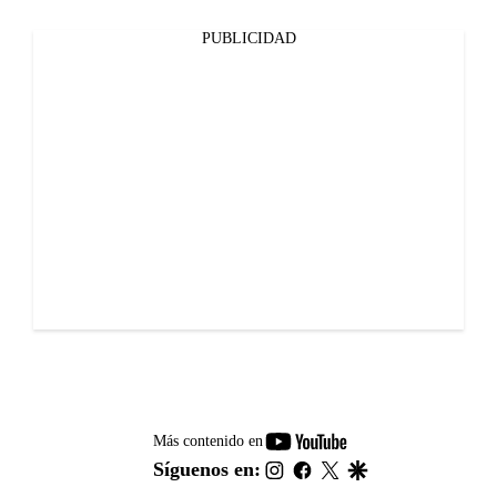
PUBLICIDAD
youtube-
Más contenido en
footer
instagram
facebook
twitter
google
Síguenos en: