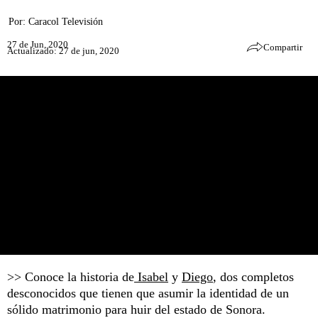
Por:
Caracol Televisión
27 de Jun, 2020
Compartir
Actualizado: 27 de jun, 2020
>> Conoce la historia de
Isabel
y
Diego
, dos completos
desconocidos que tienen que asumir la identidad de un
sólido matrimonio para huir del estado de Sonora.