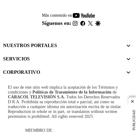
youtube-
Más contenido en
footer
instagram
facebook
twitter
google
Síguenos en:
NUESTROS PORTALES
SERVICIOS
CORPORATIVO
El uso de este sitio web implica la aceptación de los
Términos y
condiciones
y
Políticas de Tratamiento de la Información
de
CARACOL TELEVISIÓN S.A.
Todos los Derechos Reservados
D.R.A. Prohibida su reproducción total o parcial, así como su
cl
traducción a cualquier idioma sin autorización escrita de su titular.
Reproduction in whole or in part, or translation without written
PUBLICIDAD
permission is prohibited. All rights reserved 2025.
MIEMBRO DE: