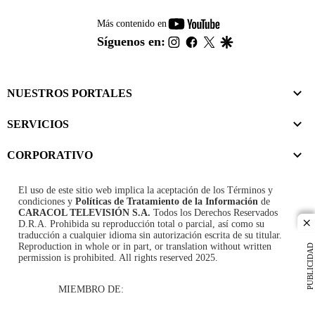
youtube-
Más contenido en
footer
instagram
facebook
twitter
google
Síguenos en:
NUESTROS PORTALES
SERVICIOS
CORPORATIVO
El uso de este sitio web implica la aceptación de los
Términos y
condiciones
y
Políticas de Tratamiento de la Información
de
CARACOL TELEVISIÓN S.A.
Todos los Derechos Reservados
D.R.A. Prohibida su reproducción total o parcial, así como su
cl
traducción a cualquier idioma sin autorización escrita de su titular.
Reproduction in whole or in part, or translation without written
PUBLICIDAD
permission is prohibited. All rights reserved 2025.
MIEMBRO DE: