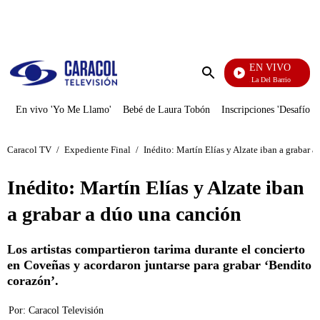
PUBLICIDAD
EN VIVO
María La Del Barrio
Enviar
búsqueda
En vivo 'Yo Me Llamo'
Bebé de Laura Tobón
Inscripciones 'Desafío'
Caracol TV
/
Expediente Final
/
Inédito: Martín Elías y Alzate iban a grabar 
Inédito: Martín Elías y Alzate iban
a grabar a dúo una canción
Los artistas compartieron tarima durante el concierto
en Coveñas y acordaron juntarse para grabar ‘Bendito
corazón’.
Por:
Caracol Televisión