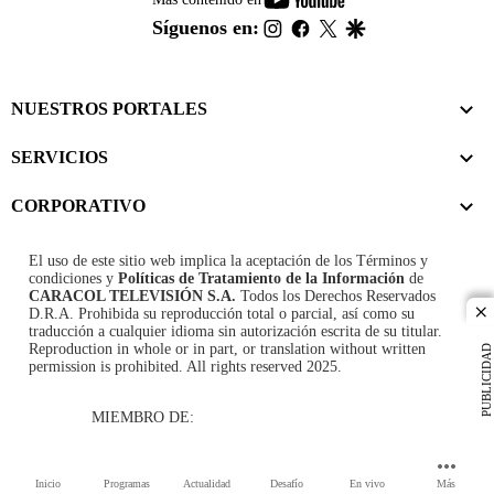
footer
instagram
facebook
twitter
google
Síguenos en:
NUESTROS PORTALES
SERVICIOS
CORPORATIVO
El uso de este sitio web implica la aceptación de los
Términos y
condiciones
y
Políticas de Tratamiento de la Información
de
CARACOL TELEVISIÓN S.A.
Todos los Derechos Reservados
D.R.A. Prohibida su reproducción total o parcial, así como su
cl
traducción a cualquier idioma sin autorización escrita de su titular.
Reproduction in whole or in part, or translation without written
PUBLICIDAD
permission is prohibited. All rights reserved 2025.
MIEMBRO DE:
Inicio
Programas
Actualidad
Desafío
En vivo
Más