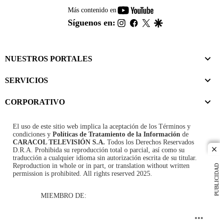
youtube-
Más contenido en
footer
instagram
facebook
twitter
google
Síguenos en:
NUESTROS PORTALES
SERVICIOS
CORPORATIVO
El uso de este sitio web implica la aceptación de los
Términos y
condiciones
y
Políticas de Tratamiento de la Información
de
CARACOL TELEVISIÓN S.A.
Todos los Derechos Reservados
D.R.A. Prohibida su reproducción total o parcial, así como su
cl
traducción a cualquier idioma sin autorización escrita de su titular.
Reproduction in whole or in part, or translation without written
PUBLICIDAD
permission is prohibited. All rights reserved 2025.
MIEMBRO DE: