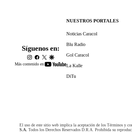
NUESTROS PORTALES
Noticias Caracol
Blu Radio
Síguenos en:
Gol Caracol
instagram
facebook
twitter
google
youtube-
Más contenido en
La Kalle
footer
DiTu
El uso de este sitio web implica la aceptación de los
Términos y co
S.A.
Todos los Derechos Reservados D.R.A. Prohibida su reproducció