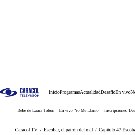
Inicio
Programas
Actualidad
Desafío
En vivo
No
Bebé de Laura Tobón
En vivo 'Yo Me Llamo'
Inscripciones 'Des
Juegos
Caracol TV
/
Escobar, el patrón del mal
/
Capítulo 47 Escobar