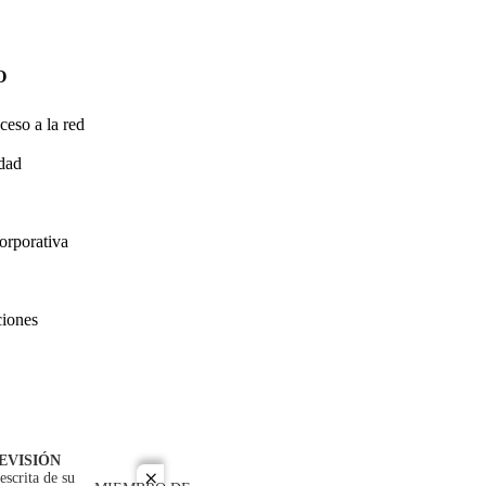
O
ceso a la red
idad
orporativa
ciones
EVISIÓN
escrita de su
close