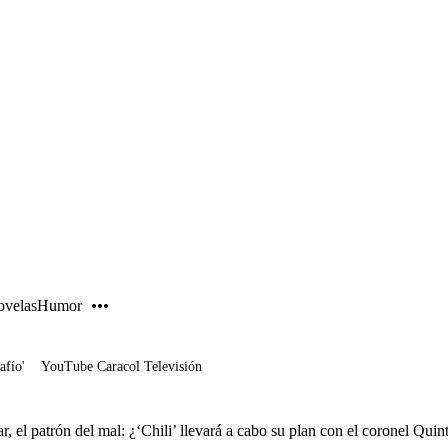
PUBLICIDAD
velas
Humor
afío'
YouTube Caracol Televisión
, el patrón del mal: ¿‘Chili’ llevará a cabo su plan con el coronel Quin