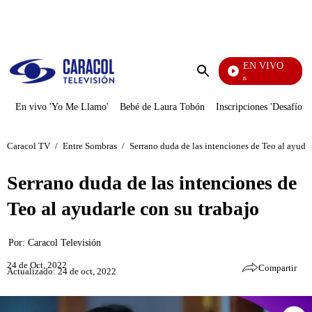
PUBLICIDAD
EN VIVO
También Caerás
Enviar
búsqueda
En vivo 'Yo Me Llamo'
Bebé de Laura Tobón
Inscripciones 'Desafío'
Caracol TV
/
Entre Sombras
/
Serrano duda de las intenciones de Teo al ayudar
Serrano duda de las intenciones de
Teo al ayudarle con su trabajo
Por:
Caracol Televisión
24 de Oct, 2022
Compartir
Actualizado: 24 de oct, 2022