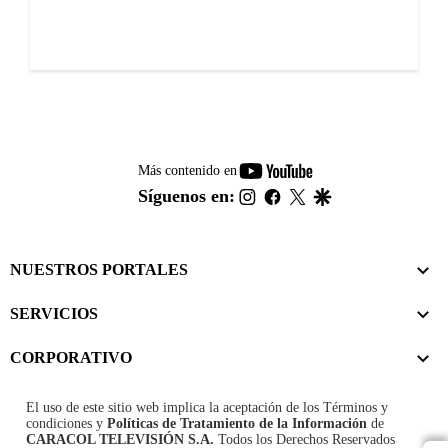
youtube-
Más contenido en
footer
instagram
facebook
twitter
google
Síguenos en:
NUESTROS PORTALES
SERVICIOS
CORPORATIVO
El uso de este sitio web implica la aceptación de los
Términos y
condiciones
y
Políticas de Tratamiento de la Información
de
CARACOL TELEVISIÓN S.A.
Todos los Derechos Reservados