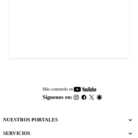
youtube-
Más contenido en
footer
instagram
facebook
twitter
google
Síguenos en:
NUESTROS PORTALES
SERVICIOS