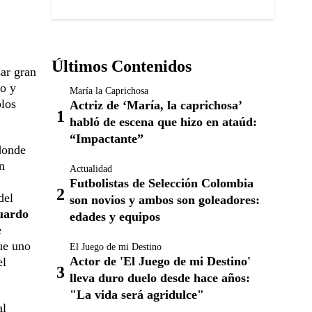
Últimos Contenidos
sar gran
mo y
María la Caprichosa
blos
Actriz de ‘María, la caprichosa’
habló de escena que hizo en ataúd:
“Impactante”
donde
n
Actualidad
Futbolistas de Selección Colombia
del
son novios y ambos son goleadores:
uardo
edades y equipos
e
ue uno
El Juego de mi Destino
Actor de 'El Juego de mi Destino'
el
lleva duro duelo desde hace años:
"La vida será agridulce"
al