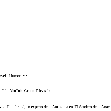
PUBLICIDAD
velas
Humor
afío'
YouTube Caracol Televisión
von Hildebrand, un experto de la Amazonía en 'El Sendero de la Anac