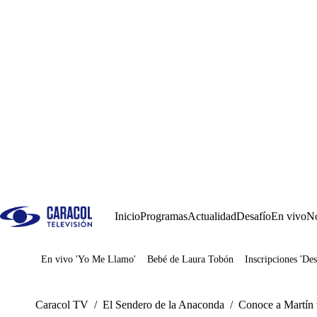
Inicio
Programas
Actualidad
Desafío
En vivo
No
En vivo 'Yo Me Llamo'
Bebé de Laura Tobón
Inscripciones 'Des
Juegos
Caracol TV
/
El Sendero de la Anaconda
/
Conoce a Martín 