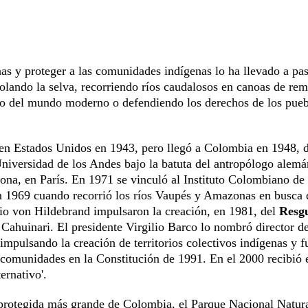
as y proteger a las comunidades indígenas lo ha llevado a pa
olando la selva, recorriendo ríos caudalosos en canoas de re
ado del mundo moderno o defendiendo los derechos de los pue
 en Estados Unidos en 1943, pero llegó a Colombia en 1948, 
Universidad de los Andes bajo la batuta del antropólogo alemá
ona, en París. En 1971 se vinculó al Instituto Colombiano de
en 1969 cuando recorrió los ríos Vaupés y Amazonas en busca 
cio von Hildebrand impulsaron la creación, en 1981, del
Resg
Cahuinari. El presidente Virgilio Barco lo nombró director d
mpulsando la creación de territorios colectivos indígenas y f
s comunidades en la Constitución de 1991. En el 2000 recibió 
ernativo'.
a protegida más grande de Colombia, el Parque Nacional Natur