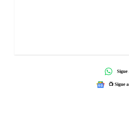
Sigue
📺 Sigue a