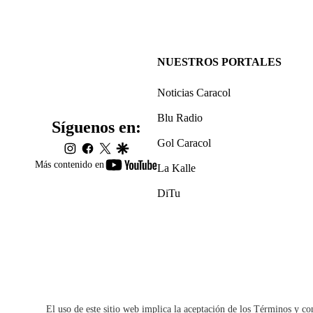
NUESTROS PORTALES
Noticias Caracol
Blu Radio
Síguenos en:
Gol Caracol
instagram
facebook
twitter
google
youtube-
Más contenido en
La Kalle
footer
DiTu
El uso de este sitio web implica la aceptación de los
Términos y co