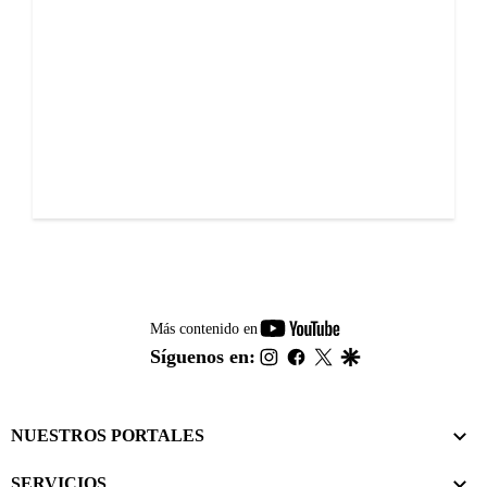
youtube-
Más contenido en
footer
instagram
facebook
twitter
google
Síguenos en:
NUESTROS PORTALES
SERVICIOS