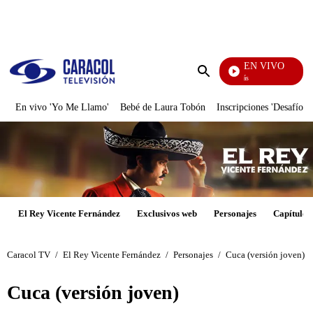
PUBLICIDAD
EN VIVO
También Caerás
Enviar
búsqueda
En vivo 'Yo Me Llamo'
Bebé de Laura Tobón
Inscripciones 'Desafío'
El Rey Vicente Fernández
Exclusivos web
Personajes
Capítulos
Caracol TV
/
El Rey Vicente Fernández
/
Personajes
/
Cuca (versión joven)
Cuca (versión joven)