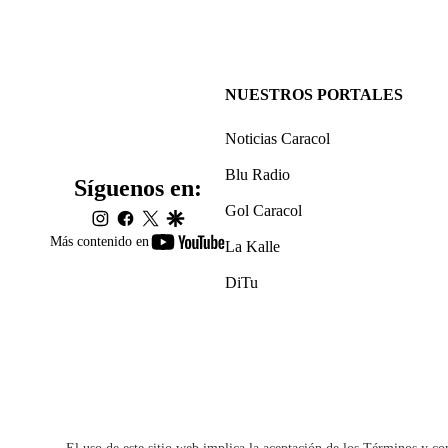
NUESTROS PORTALES
Noticias Caracol
Blu Radio
Síguenos en:
Gol Caracol
instagram
facebook
twitter
google
youtube-
Más contenido en
La Kalle
footer
DiTu