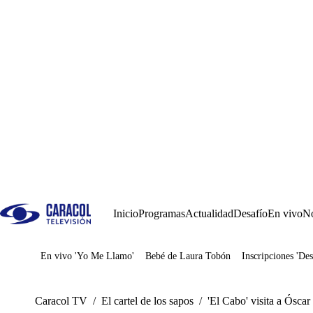
Inicio
Programas
Actualidad
Desafío
En vivo
No
En vivo 'Yo Me Llamo'
Bebé de Laura Tobón
Inscripciones 'Des
Juegos
Caracol TV
/
El cartel de los sapos
/
'El Cabo' visita a Ósca