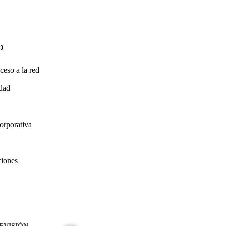
O
ceso a la red
idad
orporativa
ciones