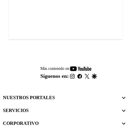
youtube-
Más contenido en
footer
instagram
facebook
twitter
google
Síguenos en:
NUESTROS PORTALES
SERVICIOS
CORPORATIVO