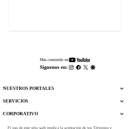
youtube-
Más contenido en
footer
instagram
facebook
twitter
google
Síguenos en:
NUESTROS PORTALES
SERVICIOS
CORPORATIVO
El uso de este sitio web implica la aceptación de los
Términos y