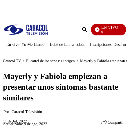
PUBLICIDAD
EN VIVO
Se Dice De Mí
Enviar
búsqueda
En vivo 'Yo Me Llamo'
Bebé de Laura Tobón
Inscripciones 'Desafío'
Caracol TV
/
El cartel de los sapos: el origen
/
Mayerly y Fabiola empiezan a p
Mayerly y Fabiola empiezan a
presentar unos síntomas bastante
similares
Por:
Caracol Televisión
11 de Jul, 2022
Compartir
Actualizado: 9 de ago, 2022