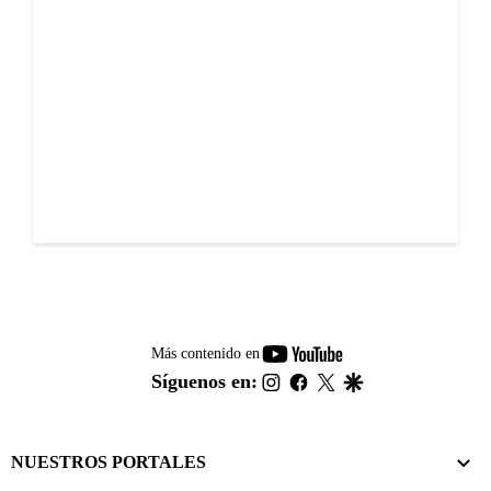
youtube-
Más contenido en
footer
instagram
facebook
twitter
google
Síguenos en:
NUESTROS PORTALES