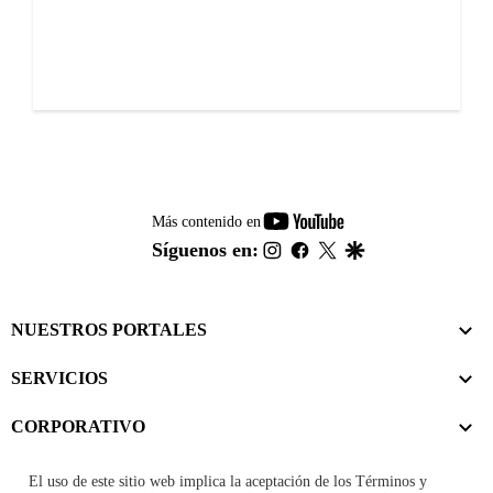
youtube-
Más contenido en
footer
instagram
facebook
twitter
google
Síguenos en:
NUESTROS PORTALES
SERVICIOS
CORPORATIVO
El uso de este sitio web implica la aceptación de los
Términos y