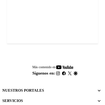
youtube-
Más contenido en
footer
instagram
facebook
twitter
google
Síguenos en:
NUESTROS PORTALES
SERVICIOS