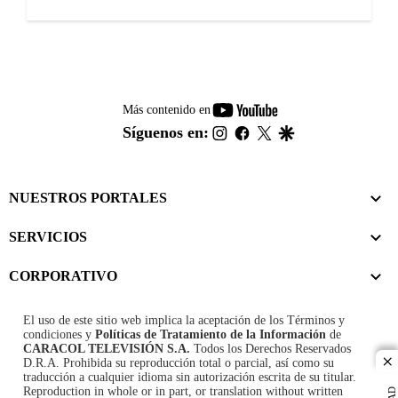
youtube-
Más contenido en
footer
instagram
facebook
twitter
google
Síguenos en:
NUESTROS PORTALES
SERVICIOS
CORPORATIVO
El uso de este sitio web implica la aceptación de los
Términos y
condiciones
y
Políticas de Tratamiento de la Información
de
CARACOL TELEVISIÓN S.A.
Todos los Derechos Reservados
D.R.A. Prohibida su reproducción total o parcial, así como su
cl
traducción a cualquier idioma sin autorización escrita de su titular.
Reproduction in whole or in part, or translation without written