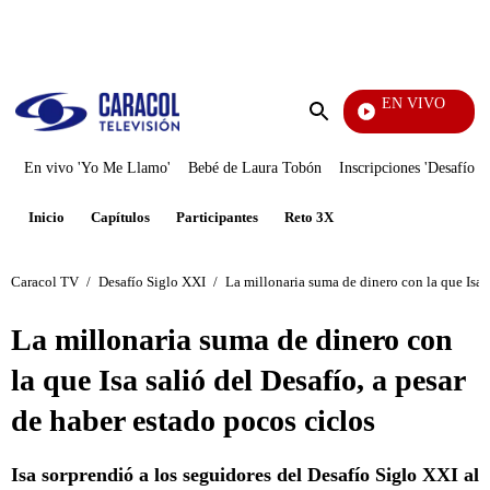
PUBLICIDAD
EN VIVO
Noticias
Enviar
búsqueda
En vivo 'Yo Me Llamo'
Bebé de Laura Tobón
Inscripciones 'Desafío'
Inicio
Capítulos
Participantes
Reto 3X
Caracol TV
/
Desafío Siglo XXI
/
La millonaria suma de dinero con la que Isa s
La millonaria suma de dinero con
la que Isa salió del Desafío, a pesar
de haber estado pocos ciclos
Isa sorprendió a los seguidores del Desafío Siglo XXI al