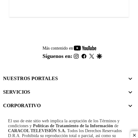
youtube-
Más contenido en
footer
instagram
facebook
twitter
google
Síguenos en:
NUESTROS PORTALES
SERVICIOS
CORPORATIVO
El uso de este sitio web implica la aceptación de los
Términos y
condiciones
y
Políticas de Tratamiento de la Información
de
CARACOL TELEVISIÓN S.A.
Todos los Derechos Reservados
D.R.A. Prohibida su reproducción total o parcial, así como su
cl