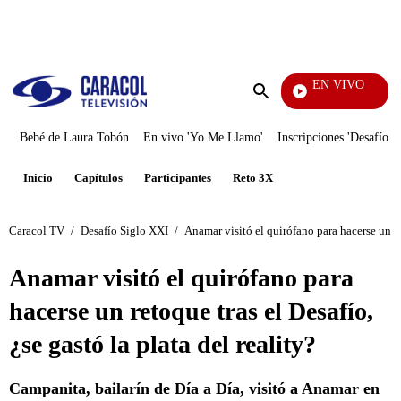
PUBLICIDAD
EN VIVO
Noticia
Enviar
búsqueda
Bebé de Laura Tobón
En vivo 'Yo Me Llamo'
Inscripciones 'Desafío'
Inicio
Capítulos
Participantes
Reto 3X
Caracol TV
/
Desafío Siglo XXI
/
Anamar visitó el quirófano para hacerse un ret
Anamar visitó el quirófano para
hacerse un retoque tras el Desafío,
¿se gastó la plata del reality?
Campanita, bailarín de Día a Día, visitó a Anamar en