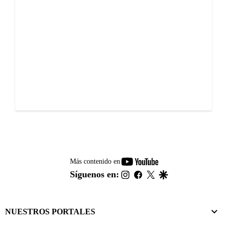
youtube-
Más contenido en
footer
instagram
facebook
twitter
google
Síguenos en:
NUESTROS PORTALES