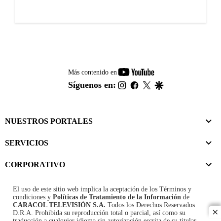
youtube-
Más contenido en
footer
instagram
facebook
twitter
google
Síguenos en:
NUESTROS PORTALES
SERVICIOS
CORPORATIVO
El uso de este sitio web implica la aceptación de los
Términos y
condiciones
y
Políticas de Tratamiento de la Información
de
CARACOL TELEVISIÓN S.A.
Todos los Derechos Reservados
D.R.A. Prohibida su reproducción total o parcial, así como su
cl
traducción a cualquier idioma sin autorización escrita de su titular.