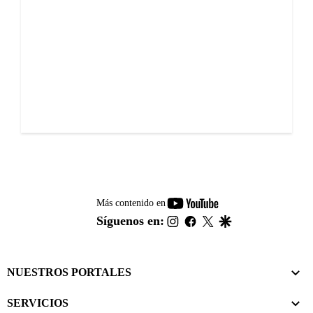
youtube-
Más contenido en
footer
instagram
facebook
twitter
google
Síguenos en:
NUESTROS PORTALES
SERVICIOS