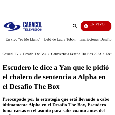
PUBLICIDAD
EN VIVO
Día A Día
Enviar
búsqueda
En vivo 'Yo Me Llamo'
Bebé de Laura Tobón
Inscripciones 'Desafío'
Caracol TV
/
Desafío The Box
/
Convivencia Desafio The Box 2023
/
Escude
Escudero le dice a Yan que le pidió
el chaleco de sentencia a Alpha en
el Desafío The Box
Preocupado por la estrategia que está llevando a cabo
últimamente Alpha en el Desafío The Box, Escudero
toma cartas en el asunto para salir cuanto antes del