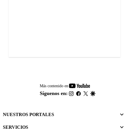
youtube-
Más contenido en
footer
instagram
facebook
twitter
google
Síguenos en:
NUESTROS PORTALES
SERVICIOS