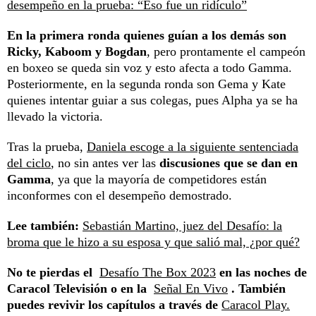
desempeño en la prueba: “Eso fue un ridículo”
En la primera ronda quienes guían a los demás son
Ricky, Kaboom y Bogdan
, pero prontamente el campeón
en boxeo se queda sin voz y esto afecta a todo Gamma.
Posteriormente, en la segunda ronda son Gema y Kate
quienes intentar guiar a sus colegas, pues Alpha ya se ha
llevado la victoria.
Tras la prueba,
Daniela escoge a la siguiente sentenciada
del ciclo
, no sin antes ver las
discusiones que se dan en
Gamma
, ya que la mayoría de competidores están
inconformes con el desempeño demostrado.
Lee también:
Sebastián Martino, juez del Desafío: la
broma que le hizo a su esposa y que salió mal, ¿por qué?
No te pierdas el
Desafío The Box 2023
en las noches de
Caracol Televisión o en la
Señal En Vivo
. También
puedes revivir los capítulos a través de
Caracol Play.