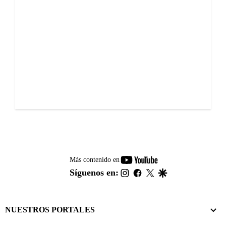
youtube-
Más contenido en
footer
instagram
facebook
twitter
google
Síguenos en:
NUESTROS PORTALES