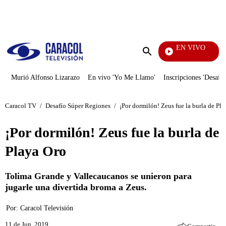
PUBLICIDAD
EN VIVO
Televentas
Enviar
búsqueda
Murió Alfonso Lizarazo
En vivo 'Yo Me Llamo'
Inscripciones 'Desafío
Caracol TV
/
Desafío Súper Regiones
/
¡Por dormilón! Zeus fue la burla de Pl
¡Por dormilón! Zeus fue la burla de
Playa Oro
Tolima Grande y Vallecaucanos se unieron para
jugarle una divertida broma a Zeus.
Por:
Caracol Televisión
11 de Jun, 2019