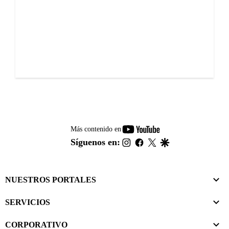
youtube-
Más contenido en
footer
instagram
facebook
twitter
google
Síguenos en:
NUESTROS PORTALES
SERVICIOS
CORPORATIVO