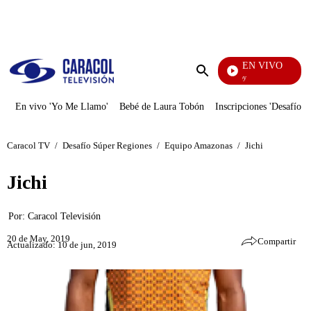
PUBLICIDAD
EN VIVO
La Finca De Hoy
Enviar
búsqueda
En vivo 'Yo Me Llamo'
Bebé de Laura Tobón
Inscripciones 'Desafío'
Caracol TV
/
Desafío Súper Regiones
/
Equipo Amazonas
/
Jichi
Jichi
Por:
Caracol Televisión
20 de May, 2019
Compartir
Actualizado: 10 de jun, 2019