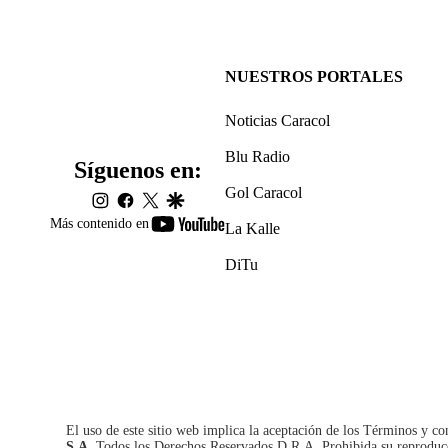
NUESTROS PORTALES
Noticias Caracol
Blu Radio
Síguenos en:
Gol Caracol
instagram
facebook
twitter
google
youtube-
Más contenido en
La Kalle
footer
DiTu
El uso de este sitio web implica la aceptación de los
Términos y co
S.A.
Todos los Derechos Reservados D.R.A. Prohibida su reproducció