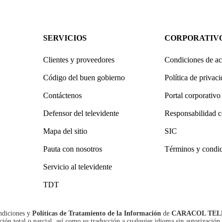
SERVICIOS
CORPORATIV
Clientes y proveedores
Condiciones de ac
Código del buen gobierno
Política de privac
Contáctenos
Portal corporativo
Defensor del televidente
Responsabilidad c
Mapa del sitio
SIC
Pauta con nosotros
Términos y condi
Servicio al televidente
TDT
ndiciones
y
Políticas de Tratamiento de la Información
de
CARACOL TEL
n total o parcial, así como su traducción a cualquier idioma sin autorización 