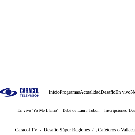
Inicio
Programas
Actualidad
Desafío
En vivo
No
En vivo 'Yo Me Llamo'
Bebé de Laura Tobón
Inscripciones 'Des
Juegos
Caracol TV
/
Desafío Súper Regiones
/
¿Cafeteros o Valleca