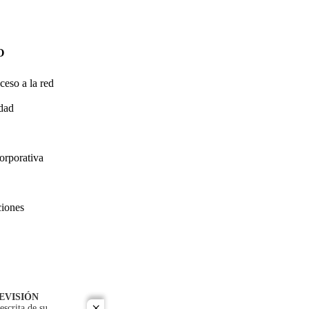
O
ceso a la red
idad
orporativa
ciones
EVISIÓN
escrita de su