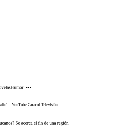
PUBLICIDAD
velas
Humor
afío'
YouTube Caracol Televisión
ucanos? Se acerca el fin de una región