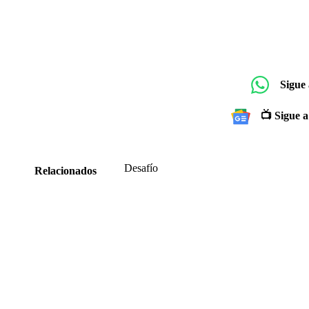
Sigue
📺 Sigue a
Desafío
Relacionados