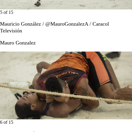
5
of
15
Mauricio González / @MauroGonzalezA / Caracol
Televisión
Mauro Gonzalez
6
of
15