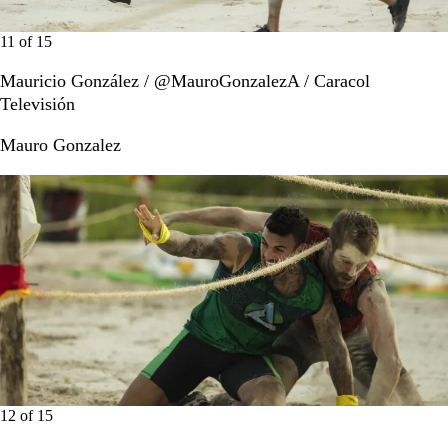
11
of
15
Mauricio González / @MauroGonzalezA / Caracol
Televisión
Mauro Gonzalez
12
of
15