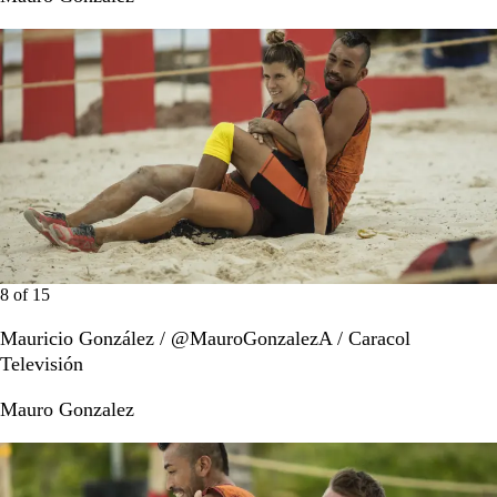
8
of
15
Mauricio González / @MauroGonzalezA / Caracol
Televisión
Mauro Gonzalez