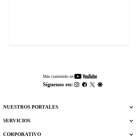
youtube-
Más contenido en
footer
instagram
facebook
twitter
google
Síguenos en:
NUESTROS PORTALES
SERVICIOS
CORPORATIVO