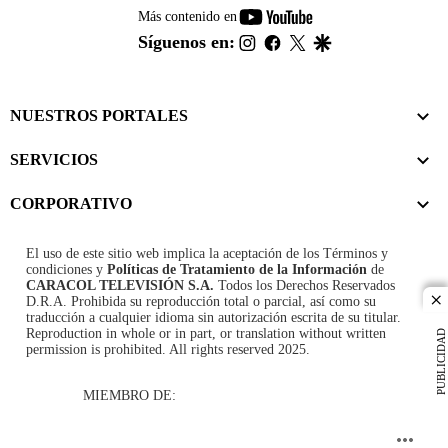
youtube-
Más contenido en
footer
instagram
facebook
twitter
google
Síguenos en:
NUESTROS PORTALES
SERVICIOS
CORPORATIVO
El uso de este sitio web implica la aceptación de los
Términos y
condiciones
y
Políticas de Tratamiento de la Información
de
CARACOL TELEVISIÓN S.A.
Todos los Derechos Reservados
D.R.A. Prohibida su reproducción total o parcial, así como su
cl
traducción a cualquier idioma sin autorización escrita de su titular.
Reproduction in whole or in part, or translation without written
PUBLICIDAD
permission is prohibited. All rights reserved 2025.
MIEMBRO DE: