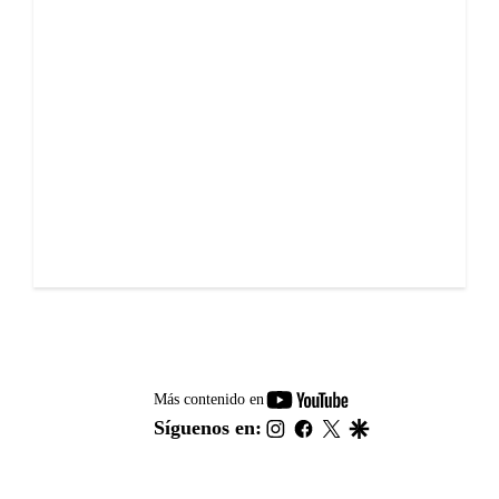
youtube-
Más contenido en
footer
instagram
facebook
twitter
google
Síguenos en: