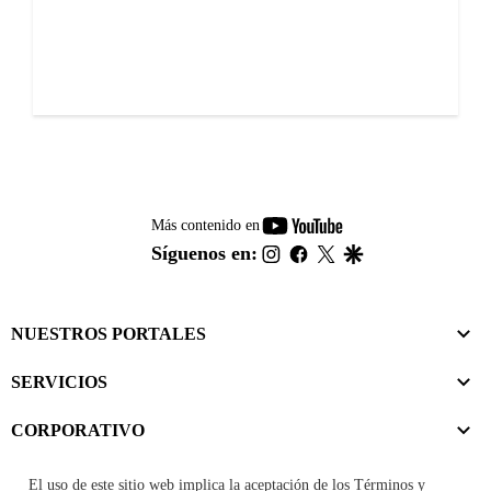
youtube-
Más contenido en
footer
instagram
facebook
twitter
google
Síguenos en:
NUESTROS PORTALES
SERVICIOS
CORPORATIVO
El uso de este sitio web implica la aceptación de los
Términos y