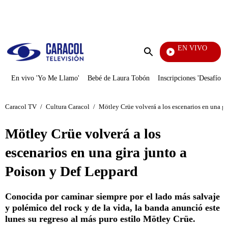
PUBLICIDAD
EN VIVO
Notic
Enviar
búsqueda
En vivo 'Yo Me Llamo'
Bebé de Laura Tobón
Inscripciones 'Desafío'
Caracol TV
/
Cultura Caracol
/
Mötley Crüe volverá a los escenarios en una gi
Mötley Crüe volverá a los
escenarios en una gira junto a
Poison y Def Leppard
Conocida por caminar siempre por el lado más salvaje
y polémico del rock y de la vida, la banda anunció este
lunes su regreso al más puro estilo Mötley Crüe.