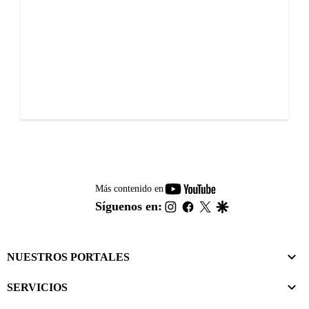
youtube-
Más contenido en
footer
instagram
facebook
twitter
google
Síguenos en:
NUESTROS PORTALES
SERVICIOS