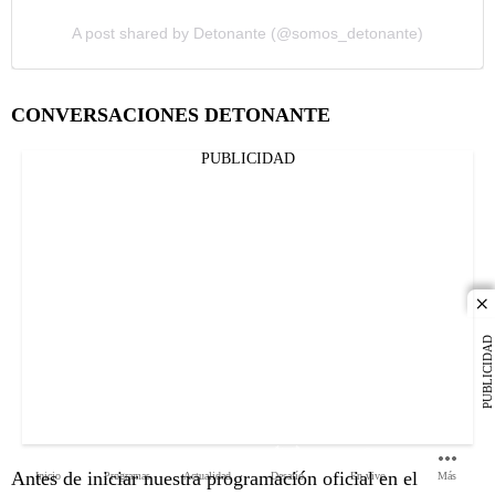
A post shared by Detonante (@somos_detonante)
CONVERSACIONES DETONANTE
PUBLICIDAD
cl
PUBLICIDAD
Antes de iniciar nuestra programación oficial en el
Inicio
Programas
Actualidad
Desafío
En vivo
Más