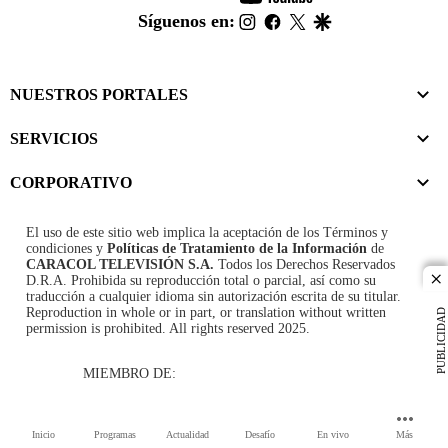
footer
instagram
facebook
twitter
google
Síguenos en:
NUESTROS PORTALES
SERVICIOS
CORPORATIVO
El uso de este sitio web implica la aceptación de los
Términos y
condiciones
y
Políticas de Tratamiento de la Información
de
CARACOL TELEVISIÓN S.A.
Todos los Derechos Reservados
D.R.A. Prohibida su reproducción total o parcial, así como su
cl
traducción a cualquier idioma sin autorización escrita de su titular.
Reproduction in whole or in part, or translation without written
PUBLICIDAD
permission is prohibited. All rights reserved 2025.
MIEMBRO DE:
Inicio
Programas
Actualidad
Desafío
En vivo
Más