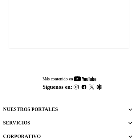
youtube-
Más contenido en
footer
instagram
facebook
twitter
google
Síguenos en:
NUESTROS PORTALES
SERVICIOS
CORPORATIVO