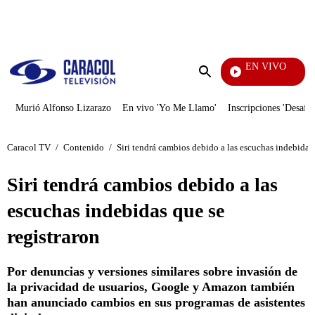
PUBLICIDAD
EN VIVO
Día 
Enviar
búsqueda
Murió Alfonso Lizarazo
En vivo 'Yo Me Llamo'
Inscripciones 'Desafío
Caracol TV
/
Contenido
/
Siri tendrá cambios debido a las escuchas indebidas 
Siri tendrá cambios debido a las
escuchas indebidas que se
registraron
Por denuncias y versiones similares sobre invasión de
la privacidad de usuarios, Google y Amazon también
han anunciado cambios en sus programas de asistentes