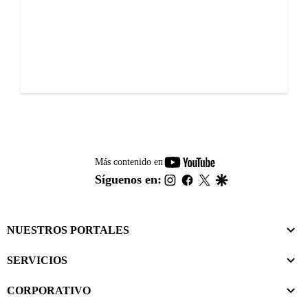
youtube-
Más contenido en
footer
instagram
facebook
twitter
google
Síguenos en:
NUESTROS PORTALES
SERVICIOS
CORPORATIVO