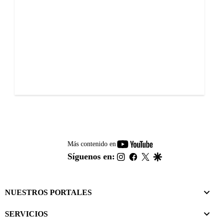
youtube-
Más contenido en
footer
instagram
facebook
twitter
google
Síguenos en:
NUESTROS PORTALES
SERVICIOS